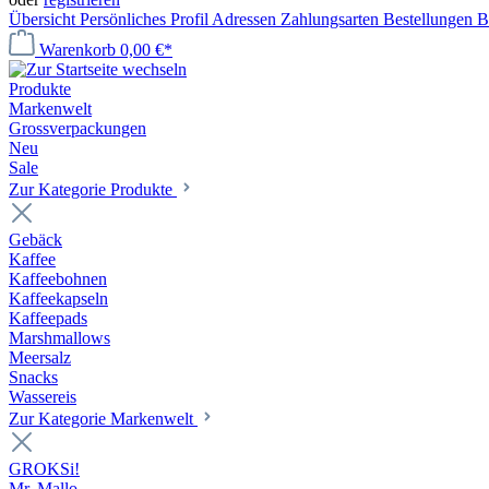
Übersicht
Persönliches Profil
Adressen
Zahlungsarten
Bestellungen
B
Warenkorb
0,00 €*
Produkte
Markenwelt
Grossverpackungen
Neu
Sale
Zur Kategorie Produkte
Gebäck
Kaffee
Kaffeebohnen
Kaffeekapseln
Kaffeepads
Marshmallows
Meersalz
Snacks
Wassereis
Zur Kategorie Markenwelt
GROKSi!
Mr. Mallo