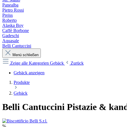
Panealba
Pietro Rossi
Preiss
Roberto
Alaska Boy
Caffè Borbone
Gadeschi
Aquasale
Belli Cantuccini
Menü schließen
Zeige alle Kategorien
Gebäck
Zurück
Gebäck anzeigen
Produkte
Gebäck
Belli Cantuccini Pistazie & kan
%