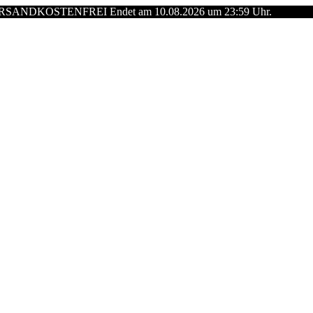
de: VERSANDKOSTENFREI Endet am 10.08.2026 um 23:59 Uhr.