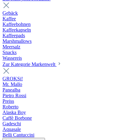
Gebäck
Kaffee
Kaffeebohnen
Kaffeekapseln
Kaffeepads
Marshmallows
Meersalz
Snacks
Wassereis
Zur Kategorie Markenwelt
GROKSi!
Mr. Mallo
Panealba
Pietro Rossi
Preiss
Roberto
Alaska Boy
Caffè Borbone
Gadeschi
Aquasale
Belli Cantuccini