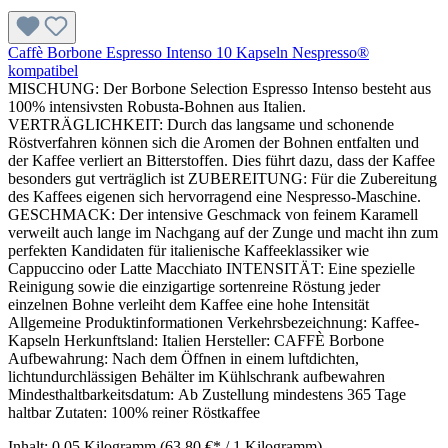
Caffè Borbone Espresso Intenso 10 Kapseln Nespresso®
kompatibel
MISCHUNG: Der Borbone Selection Espresso Intenso besteht aus
100% intensivsten Robusta-Bohnen aus Italien.
VERTRÄGLICHKEIT: Durch das langsame und schonende
Röstverfahren können sich die Aromen der Bohnen entfalten und
der Kaffee verliert an Bitterstoffen. Dies führt dazu, dass der Kaffee
besonders gut verträglich ist ZUBEREITUNG: Für die Zubereitung
des Kaffees eigenen sich hervorragend eine Nespresso-Maschine.
GESCHMACK: Der intensive Geschmack von feinem Karamell
verweilt auch lange im Nachgang auf der Zunge und macht ihn zum
perfekten Kandidaten für italienische Kaffeeklassiker wie
Cappuccino oder Latte Macchiato INTENSITÄT: Eine spezielle
Reinigung sowie die einzigartige sortenreine Röstung jeder
einzelnen Bohne verleiht dem Kaffee eine hohe Intensität
Allgemeine Produktinformationen Verkehrsbezeichnung: Kaffee-
Kapseln Herkunftsland: Italien Hersteller: CAFFÈ Borbone
Aufbewahrung: Nach dem Öffnen in einem luftdichten,
lichtundurchlässigen Behälter im Kühlschrank aufbewahren
Mindesthaltbarkeitsdatum: Ab Zustellung mindestens 365 Tage
haltbar Zutaten: 100% reiner Röstkaffee
Inhalt:
0.05 Kilogramm
(63,80 €* / 1 Kilogramm)