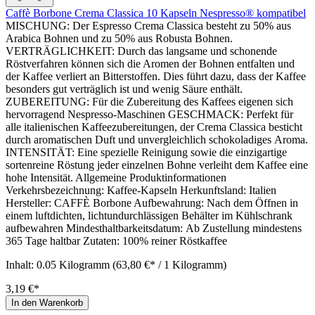
Caffè Borbone Crema Classica 10 Kapseln Nespresso® kompatibel
MISCHUNG: Der Espresso Crema Classica besteht zu 50% aus
Arabica Bohnen und zu 50% aus Robusta Bohnen.
VERTRÄGLICHKEIT: Durch das langsame und schonende
Röstverfahren können sich die Aromen der Bohnen entfalten und
der Kaffee verliert an Bitterstoffen. Dies führt dazu, dass der Kaffee
besonders gut verträglich ist und wenig Säure enthält.
ZUBEREITUNG: Für die Zubereitung des Kaffees eigenen sich
hervorragend Nespresso-Maschinen GESCHMACK: Perfekt für
alle italienischen Kaffeezubereitungen, der Crema Classica besticht
durch aromatischen Duft und unvergleichlich schokoladiges Aroma.
INTENSITÄT: Eine spezielle Reinigung sowie die einzigartige
sortenreine Röstung jeder einzelnen Bohne verleiht dem Kaffee eine
hohe Intensität. Allgemeine Produktinformationen
Verkehrsbezeichnung: Kaffee-Kapseln Herkunftsland: Italien
Hersteller: CAFFÈ Borbone Aufbewahrung: Nach dem Öffnen in
einem luftdichten, lichtundurchlässigen Behälter im Kühlschrank
aufbewahren Mindesthaltbarkeitsdatum: Ab Zustellung mindestens
365 Tage haltbar Zutaten: 100% reiner Röstkaffee
Inhalt:
0.05 Kilogramm
(63,80 €* / 1 Kilogramm)
3,19 €*
In den Warenkorb