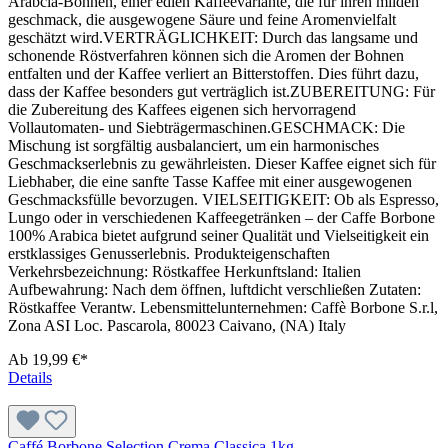
Arabcia-Bohnen, einer edlen Kaffeevariante, die für ihren milden
geschmack, die ausgewogene Säure und feine Aromenvielfalt
geschätzt wird.VERTRÄGLICHKEIT: Durch das langsame und
schonende Röstverfahren können sich die Aromen der Bohnen
entfalten und der Kaffee verliert an Bitterstoffen. Dies führt dazu,
dass der Kaffee besonders gut verträglich ist.ZUBEREITUNG: Für
die Zubereitung des Kaffees eigenen sich hervorragend
Vollautomaten- und Siebträgermaschinen.GESCHMACK: Die
Mischung ist sorgfältig ausbalanciert, um ein harmonisches
Geschmackserlebnis zu gewährleisten. Dieser Kaffee eignet sich für
Liebhaber, die eine sanfte Tasse Kaffee mit einer ausgewogenen
Geschmacksfülle bevorzugen. VIELSEITIGKEIT: Ob als Espresso,
Lungo oder in verschiedenen Kaffeegetränken – der Caffe Borbone
100% Arabica bietet aufgrund seiner Qualität und Vielseitigkeit ein
erstklassiges Genusserlebnis. Produkteigenschaften
Verkehrsbezeichnung: Röstkaffee Herkunftsland: Italien
Aufbewahrung: Nach dem öffnen, luftdicht verschließen Zutaten:
Röstkaffee Verantw. Lebensmittelunternehmen: Caffè Borbone S.r.l,
Zona ASI Loc. Pascarola, 80023 Caivano, (NA) Italy
Ab
19,99 €*
Details
Caffé Borbone Selection Crema Classica 1kg