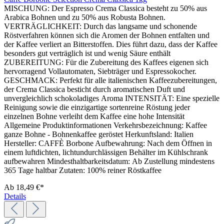
MISCHUNG: Der Espresso Crema Classica besteht zu 50% aus
Arabica Bohnen und zu 50% aus Robusta Bohnen.
VERTRÄGLICHKEIT: Durch das langsame und schonende
Röstverfahren können sich die Aromen der Bohnen entfalten und
der Kaffee verliert an Bitterstoffen. Dies führt dazu, dass der Kaffee
besonders gut verträglich ist und wenig Säure enthält
ZUBEREITUNG: Für die Zubereitung des Kaffees eigenen sich
hervorragend Vollautomaten, Siebträger und Espressokocher.
GESCHMACK: Perfekt für alle italienischen Kaffeezubereitungen,
der Crema Classica besticht durch aromatischen Duft und
unvergleichlich schokoladiges Aroma INTENSITÄT: Eine spezielle
Reinigung sowie die einzigartige sortenreine Röstung jeder
einzelnen Bohne verleiht dem Kaffee eine hohe Intensität
Allgemeine Produktinformationen Verkehrsbezeichnung: Kaffee
ganze Bohne - Bohnenkaffee geröstet Herkunftsland: Italien
Hersteller: CAFFÈ Borbone Aufbewahrung: Nach dem Öffnen in
einem luftdichten, lichtundurchlässigen Behälter im Kühlschrank
aufbewahren Mindesthaltbarkeitsdatum: Ab Zustellung mindestens
365 Tage haltbar Zutaten: 100% reiner Röstkaffee
Ab
18,49 €*
Details