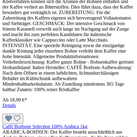
Röstverfahren können sich die Aromen der Bohnen entfalten und
der Kaffee verliert an Bitterstoffen. Dies führt dazu, dass der Kaffee
besonders gut verträglich ist. ZUBEREITUNG: Für die
Zubereitung des Kaffees eigenen sich hervorragend Vollautomaten
und Siebträger. GESCHMACK: Der intensive Geschmack von
feinem Karamell verweilt auch lange im Nachgang auf der Zunge
und macht ihn zum perfekten Kandidaten für italienische
Kaffeeklassiker wie Cappuccino oder Latte Macchiato.
INTENSITÄT: Eine spezielle Reinigung sowie die einzigartige
dunkle Röstung jeder einzelnen Bohne verleiht dem Kaffee eine
hohe Intensität. Allgemeine Produktinformationen
Verkehrsbezeichnung: Kaffee ganze Bohne - Bohnenkaffee geröstet
Herkunftsland: Italien Hersteller: CAFFÈ Borbone Aufbewahrung:
Nach dem Öffnen in einem luftdichten, lichtundurchlässigen
Behälter im Kühlschrank aufbewahren
Mindesthaltbarkeitsdatum: Ab Zustellung mindestens 365 Tage
haltbar Zutaten: 100% reiner Röstkaffee
Ab
18,99 €*
Details
Caffé Borbone Selection 100% Arabica 1kg
ARABICA-BOHNEN: Der Kaffee besteht ausschließlich aus