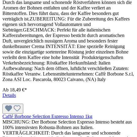
Durch das langsame und schonende Röstverfahren können sich die
Aromen der Bohnen entfalten und der Kaffee verliert an
Bitterstoffen. Dies führt dazu, dass der Kaffee besonders gut
verträglich ist.ZUBEREITUNG: Für die Zubereitung des Kaffees
eigenen sich hervorragend Vollautomaten und
Siebträger.GESCHMACK: Perfekt für alle italienischen
Kaffeezubereitungen, der Espresso besticht durch aromatischen
Duft, unvergleichlich nussigem Aroma und besonders fester
dunkelbrauner Crema INTENSITÄT: Eine spezielle Reinigung
sowie die einzigartige sortenreine Röstung jeder einzelnen Bohne
verleiht dem Kaffee eine hohe Intensität Produkteigenschaften
Verkehrsbezeichnung: Röstkaffee Herkunftsland: Italien
Aufbewahrung: Nach dem öffnen, luftdicht verschließen Zutaten:
Röstkaffee Verantw. Lebensmittelunternehmen: Caffè Borbone S.r.l,
Zona ASI Loc. Pascarola, 80023 Caivano, (NA) Italy
Ab
18,49 €*
Details
Caffé Borbone Selection Espresso Intenso 1kg
MISCHUNG: Der Borbone Selection Espresso Intenso besteht aus
100% intensivsten Robusta-Bohnen aus Italien.
VERTRÄGLICHKEIT: Durch das langsame und schonende