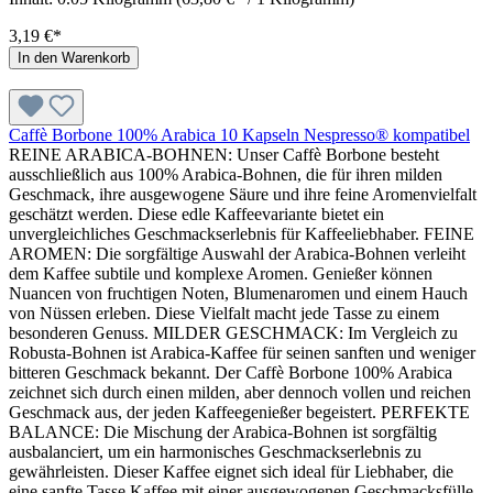
3,19 €*
In den Warenkorb
Caffè Borbone 100% Arabica 10 Kapseln Nespresso® kompatibel
REINE ARABICA-BOHNEN: Unser Caffè Borbone besteht
ausschließlich aus 100% Arabica-Bohnen, die für ihren milden
Geschmack, ihre ausgewogene Säure und ihre feine Aromenvielfalt
geschätzt werden. Diese edle Kaffeevariante bietet ein
unvergleichliches Geschmackserlebnis für Kaffeeliebhaber. FEINE
AROMEN: Die sorgfältige Auswahl der Arabica-Bohnen verleiht
dem Kaffee subtile und komplexe Aromen. Genießer können
Nuancen von fruchtigen Noten, Blumenaromen und einem Hauch
von Nüssen erleben. Diese Vielfalt macht jede Tasse zu einem
besonderen Genuss. MILDER GESCHMACK: Im Vergleich zu
Robusta-Bohnen ist Arabica-Kaffee für seinen sanften und weniger
bitteren Geschmack bekannt. Der Caffè Borbone 100% Arabica
zeichnet sich durch einen milden, aber dennoch vollen und reichen
Geschmack aus, der jeden Kaffeegenießer begeistert. PERFEKTE
BALANCE: Die Mischung der Arabica-Bohnen ist sorgfältig
ausbalanciert, um ein harmonisches Geschmackserlebnis zu
gewährleisten. Dieser Kaffee eignet sich ideal für Liebhaber, die
eine sanfte Tasse Kaffee mit einer ausgewogenen Geschmacksfülle