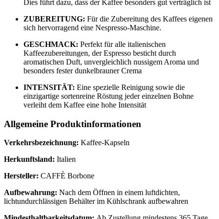
Dies führt dazu, dass der Kaffee besonders gut verträglich ist
ZUBEREITUNG:
Für die Zubereitung des Kaffees eigenen
sich hervorragend eine Nespresso-Maschine.
GESCHMACK:
Perfekt für alle italienischen
Kaffeezubereitungen, der Espresso besticht durch
aromatischen Duft, unvergleichlich nussigem Aroma und
besonders fester dunkelbrauner Crema
INTENSITÄT:
Eine spezielle Reinigung sowie die
einzigartige sortenreine Röstung jeder einzelnen Bohne
verleiht dem Kaffee eine hohe Intensität
Allgemeine Produktinformationen
Verkehrsbezeichnung:
Kaffee-Kapseln
Herkunftsland:
Italien
Hersteller:
CAFFÈ Borbone
Aufbewahrung:
Nach dem Öffnen in einem luftdichten,
lichtundurchlässigen Behälter im Kühlschrank aufbewahren
Mindesthaltbarkeitsdatum:
Ab Zustellung mindestens 365 Tage