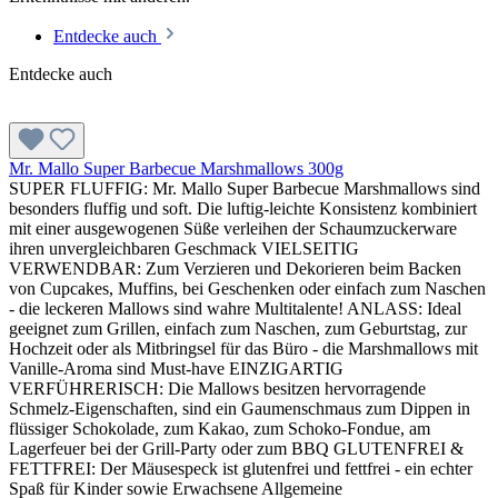
Entdecke auch
Entdecke auch
Mr. Mallo Super Barbecue Marshmallows 300g
SUPER FLUFFIG: Mr. Mallo Super Barbecue Marshmallows sind
besonders fluffig und soft. Die luftig-leichte Konsistenz kombiniert
mit einer ausgewogenen Süße verleihen der Schaumzuckerware
ihren unvergleichbaren Geschmack VIELSEITIG
VERWENDBAR: Zum Verzieren und Dekorieren beim Backen
von Cupcakes, Muffins, bei Geschenken oder einfach zum Naschen
- die leckeren Mallows sind wahre Multitalente! ANLASS: Ideal
geeignet zum Grillen, einfach zum Naschen, zum Geburtstag, zur
Hochzeit oder als Mitbringsel für das Büro - die Marshmallows mit
Vanille-Aroma sind Must-have EINZIGARTIG
VERFÜHRERISCH: Die Mallows besitzen hervorragende
Schmelz-Eigenschaften, sind ein Gaumenschmaus zum Dippen in
flüssiger Schokolade, zum Kakao, zum Schoko-Fondue, am
Lagerfeuer bei der Grill-Party oder zum BBQ GLUTENFREI &
FETTFREI: Der Mäusespeck ist glutenfrei und fettfrei - ein echter
Spaß für Kinder sowie Erwachsene Allgemeine