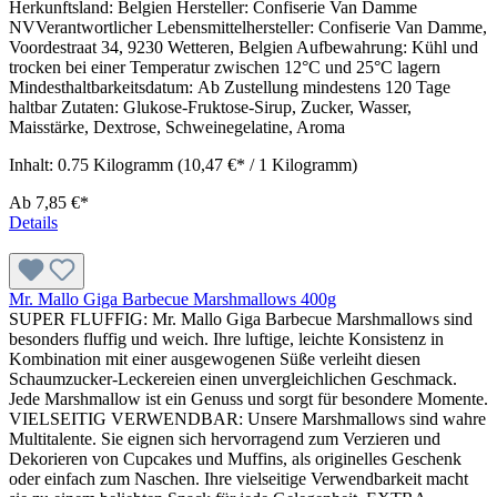
Herkunftsland: Belgien Hersteller: Confiserie Van Damme
NVVerantwortlicher Lebensmittelhersteller: Confiserie Van Damme,
Voordestraat 34, 9230 Wetteren, Belgien Aufbewahrung: Kühl und
trocken bei einer Temperatur zwischen 12°C und 25°C lagern
Mindesthaltbarkeitsdatum: Ab Zustellung mindestens 120 Tage
haltbar Zutaten: Glukose-Fruktose-Sirup, Zucker, Wasser,
Maisstärke, Dextrose, Schweinegelatine, Aroma
Inhalt:
0.75 Kilogramm
(10,47 €* / 1 Kilogramm)
Ab
7,85 €*
Details
Mr. Mallo Giga Barbecue Marshmallows 400g
SUPER FLUFFIG: Mr. Mallo Giga Barbecue Marshmallows sind
besonders fluffig und weich. Ihre luftige, leichte Konsistenz in
Kombination mit einer ausgewogenen Süße verleiht diesen
Schaumzucker-Leckereien einen unvergleichlichen Geschmack.
Jede Marshmallow ist ein Genuss und sorgt für besondere Momente.
VIELSEITIG VERWENDBAR: Unsere Marshmallows sind wahre
Multitalente. Sie eignen sich hervorragend zum Verzieren und
Dekorieren von Cupcakes und Muffins, als originelles Geschenk
oder einfach zum Naschen. Ihre vielseitige Verwendbarkeit macht