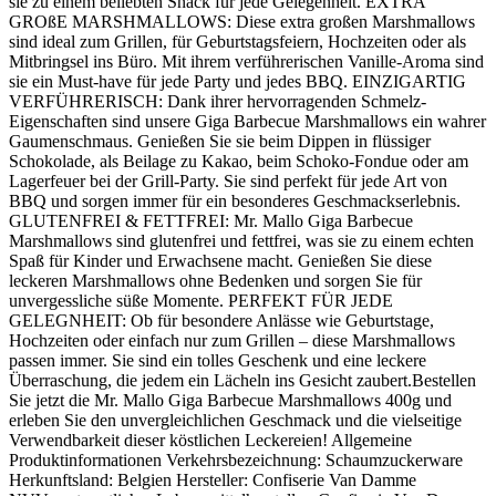
sie zu einem beliebten Snack für jede Gelegenheit. EXTRA
GROßE MARSHMALLOWS: Diese extra großen Marshmallows
sind ideal zum Grillen, für Geburtstagsfeiern, Hochzeiten oder als
Mitbringsel ins Büro. Mit ihrem verführerischen Vanille-Aroma sind
sie ein Must-have für jede Party und jedes BBQ. EINZIGARTIG
VERFÜHRERISCH: Dank ihrer hervorragenden Schmelz-
Eigenschaften sind unsere Giga Barbecue Marshmallows ein wahrer
Gaumenschmaus. Genießen Sie sie beim Dippen in flüssiger
Schokolade, als Beilage zu Kakao, beim Schoko-Fondue oder am
Lagerfeuer bei der Grill-Party. Sie sind perfekt für jede Art von
BBQ und sorgen immer für ein besonderes Geschmackserlebnis.
GLUTENFREI & FETTFREI: Mr. Mallo Giga Barbecue
Marshmallows sind glutenfrei und fettfrei, was sie zu einem echten
Spaß für Kinder und Erwachsene macht. Genießen Sie diese
leckeren Marshmallows ohne Bedenken und sorgen Sie für
unvergessliche süße Momente. PERFEKT FÜR JEDE
GELEGNHEIT: Ob für besondere Anlässe wie Geburtstage,
Hochzeiten oder einfach nur zum Grillen – diese Marshmallows
passen immer. Sie sind ein tolles Geschenk und eine leckere
Überraschung, die jedem ein Lächeln ins Gesicht zaubert.Bestellen
Sie jetzt die Mr. Mallo Giga Barbecue Marshmallows 400g und
erleben Sie den unvergleichlichen Geschmack und die vielseitige
Verwendbarkeit dieser köstlichen Leckereien! Allgemeine
Produktinformationen Verkehrsbezeichnung: Schaumzuckerware
Herkunftsland: Belgien Hersteller: Confiserie Van Damme