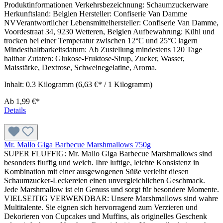
Produktinformationen Verkehrsbezeichnung: Schaumzuckerware
Herkunftsland: Belgien Hersteller: Confiserie Van Damme
NVVerantwortlicher Lebensmittelhersteller: Confiserie Van Damme,
Voordestraat 34, 9230 Wetteren, Belgien Aufbewahrung: Kühl und
trocken bei einer Temperatur zwischen 12°C und 25°C lagern
Mindesthaltbarkeitsdatum: Ab Zustellung mindestens 120 Tage
haltbar Zutaten: Glukose-Fruktose-Sirup, Zucker, Wasser,
Maisstärke, Dextrose, Schweinegelatine, Aroma.
Inhalt:
0.3 Kilogramm
(6,63 €* / 1 Kilogramm)
Ab
1,99 €*
Details
Mr. Mallo Giga Barbecue Marshmallows 750g
SUPER FLUFFIG: Mr. Mallo Giga Barbecue Marshmallows sind
besonders fluffig und weich. Ihre luftige, leichte Konsistenz in
Kombination mit einer ausgewogenen Süße verleiht diesen
Schaumzucker-Leckereien einen unvergleichlichen Geschmack.
Jede Marshmallow ist ein Genuss und sorgt für besondere Momente.
VIELSEITIG VERWENDBAR: Unsere Marshmallows sind wahre
Multitalente. Sie eignen sich hervorragend zum Verzieren und
Dekorieren von Cupcakes und Muffins, als originelles Geschenk