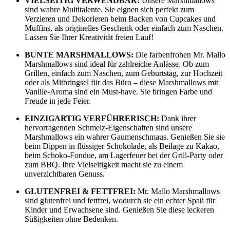
VIELSEITIG VERWENDBAR:
Unsere Marshmallows
sind wahre Multitalente. Sie eignen sich perfekt zum
Verzieren und Dekorieren beim Backen von Cupcakes und
Muffins, als originelles Geschenk oder einfach zum Naschen.
Lassen Sie Ihrer Kreativität freien Lauf!
BUNTE MARSHMALLOWS:
Die farbenfrohen Mr. Mallo
Marshmallows sind ideal für zahlreiche Anlässe. Ob zum
Grillen, einfach zum Naschen, zum Geburtstag, zur Hochzeit
oder als Mitbringsel für das Büro – diese Marshmallows mit
Vanille-Aroma sind ein Must-have. Sie bringen Farbe und
Freude in jede Feier.
EINZIGARTIG VERFÜHRERISCH:
Dank ihrer
hervorragenden Schmelz-Eigenschaften sind unsere
Marshmallows ein wahrer Gaumenschmaus. Genießen Sie sie
beim Dippen in flüssiger Schokolade, als Beilage zu Kakao,
beim Schoko-Fondue, am Lagerfeuer bei der Grill-Party oder
zum BBQ. Ihre Vielseitigkeit macht sie zu einem
unverzichtbaren Genuss.
GLUTENFREI & FETTFREI:
Mr. Mallo Marshmallows
sind glutenfrei und fettfrei, wodurch sie ein echter Spaß für
Kinder und Erwachsene sind. Genießen Sie diese leckeren
Süßigkeiten ohne Bedenken.