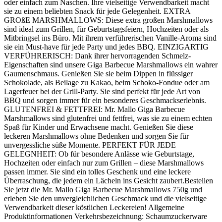
oder einfach zum Naschen. Ihre vielseitige Verwendbarkeit macht
sie zu einem beliebten Snack für jede Gelegenheit. EXTRA
GROßE MARSHMALLOWS: Diese extra großen Marshmallows
sind ideal zum Grillen, für Geburtstagsfeiern, Hochzeiten oder als
Mitbringsel ins Büro. Mit ihrem verführerischen Vanille-Aroma sind
sie ein Must-have für jede Party und jedes BBQ. EINZIGARTIG
VERFÜHRERISCH: Dank ihrer hervorragenden Schmelz-
Eigenschaften sind unsere Giga Barbecue Marshmallows ein wahrer
Gaumenschmaus. Genießen Sie sie beim Dippen in flüssiger
Schokolade, als Beilage zu Kakao, beim Schoko-Fondue oder am
Lagerfeuer bei der Grill-Party. Sie sind perfekt für jede Art von
BBQ und sorgen immer für ein besonderes Geschmackserlebnis.
GLUTENFREI & FETTFREI: Mr. Mallo Giga Barbecue
Marshmallows sind glutenfrei und fettfrei, was sie zu einem echten
Spaß für Kinder und Erwachsene macht. Genießen Sie diese
leckeren Marshmallows ohne Bedenken und sorgen Sie für
unvergessliche süße Momente. PERFEKT FÜR JEDE
GELEGNHEIT: Ob für besondere Anlässe wie Geburtstage,
Hochzeiten oder einfach nur zum Grillen – diese Marshmallows
passen immer. Sie sind ein tolles Geschenk und eine leckere
Überraschung, die jedem ein Lächeln ins Gesicht zaubert.Bestellen
Sie jetzt die Mr. Mallo Giga Barbecue Marshmallows 750g und
erleben Sie den unvergleichlichen Geschmack und die vielseitige
Verwendbarkeit dieser köstlichen Leckereien! Allgemeine
Produktinformationen Verkehrsbezeichnung: Schaumzuckerware