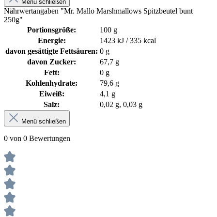
Menü schließen
Nährwertangaben "Mr. Mallo Marshmallows Spitzbeutel bunt
250g"
Portionsgröße:
100 g
Energie:
1423 kJ / 335 kcal
davon gesättigte Fettsäuren:
0 g
davon Zucker:
67,7 g
Fett:
0 g
Kohlenhydrate:
79,6 g
Eiweiß:
4,1 g
Salz:
0,02 g
, 0,03 g
Menü schließen
0 von 0 Bewertungen